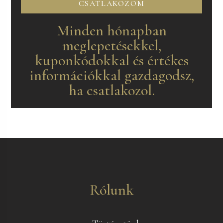
CSATLAKOZOM
Minden hónapban
meglepetésekkel,
kuponkódokkal és értékes
információkkal gazdagodsz,
ha csatlakozol.
Rólunk