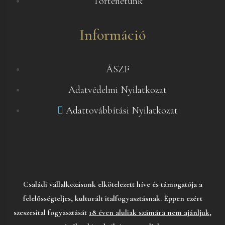
Történetünk
Információ
ÁSZF
Adatvédelmi Nyilatkozat
Adattovábbítási Nyilatkozat
Családi vállalkozásunk elkötelezett híve és támogatója a
felelősségteljes, kulturált italfogyasztásnak. Éppen ezért
szeszesital fogyasztását
18 éven aluliak számára nem ajánljuk,