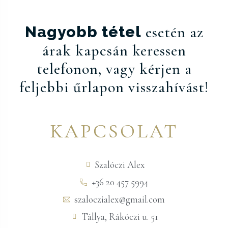
Nagyobb tétel
esetén az
árak kapcsán keressen
telefonon, vagy kérjen a
feljebbi űrlapon visszahívást!
KAPCSOLAT
Szalóczi Alex
+36 20 457 5994
szaloczialex@gmail.com
Tállya, Rákóczi u. 51