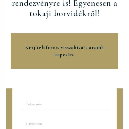
rendezvényre is! Egyenesen a
tokaji borvidékről!
Kérj telefonos visszahívást áraink
kapcsán.