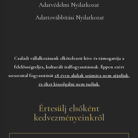
Adatvédelmi Nyilatkozat
Adattovábbítási Nyilatkozat
Családi vállalkozásunk elkötelezett híve és támogatója a
felelősségteljes, kulturált italfogyasztásnak. Éppen ezért
szeszesital fogyasztását
18 éven aluliak számára nem ajánljuk,
és őket kiszolgálni nem tudjuk.
Értesülj elsőként
kedvezményeinkről