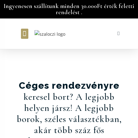
Ingyenesen szállítunk minden 30.000Ft érték feletti
rendelést .
Bátorka Vendégház
Céges rendezvényre
keresel bort? A legjobb
helyen jársz! A legjobb
borok, széles választékban,
akár több száz fős