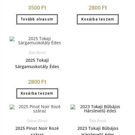
3500
Ft
2800
Ft
Tovább olvasom
Kosárba teszem
Édes Borok
2025 Tokaji
Sárgamuskotály Édes
2800
Ft
Kosárba teszem
Száraz Borok
Édes Borok
2025 Pinot Noir Rozé
2023 Tokaji Bűbájos
száraz
Hárslevelű édes