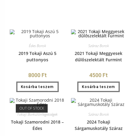
Édes Borok
Száraz Borok
2019 Tokaji Aszú 5
2021 Tokaji Meggyesek
puttonyos
dűlőszelektált Furmint
8000
Ft
4500
Ft
Kosárba teszem
Kosárba teszem
OUT OF STOCK
Tokaji Borkülönlegességek
Száraz Borok
Tokaji Szamorodni 2018 –
2024 Tokaji
Édes
Sárgamuskotály Száraz