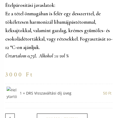
Ételpárosítási javaslatok:
Ez a tétel önmagában is felér egy desszerttel, de
tökéletesen harmonizál libamájpástétommal,
kéksajtokkal, valamint gazdag, krémes gyümölcs- és
csokoládétortákkal, vagy rétesekkel. Fogyasztását
10-
12 °C-on
ajánljuk.
Űrtartalom 0,75L Alkohol :11 vol %
3000
Ft
1
×
DRS Visszaváltási díj üveg
50
Ft