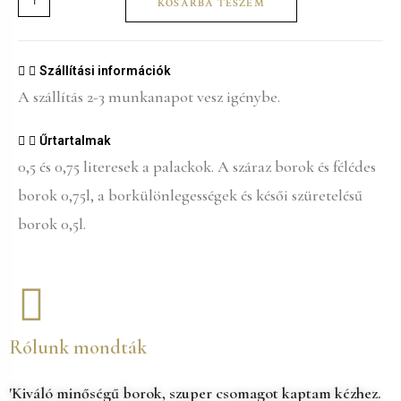
KOSÁRBA TESZEM
Szállítási információk
A szállítás 2-3 munkanapot vesz igénybe.
Űrtartalmak
0,5 és 0,75 literesek a palackok. A száraz borok és félédes
borok 0,75l, a borkülönlegességek és késői szüretelésű
borok 0,5l.
Rólunk mondták
'Kiváló minőségű borok, szuper csomagot kaptam kézhez.