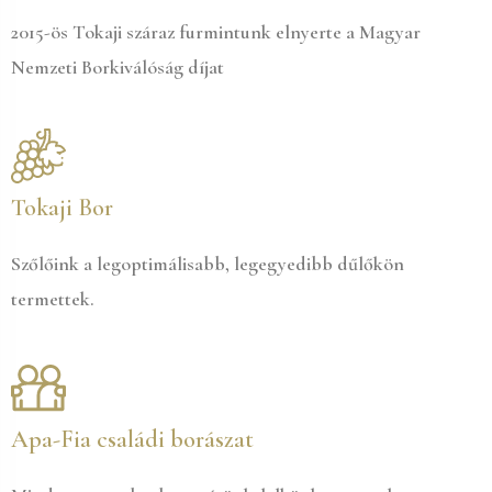
2015-ös Tokaji száraz furmintunk elnyerte a Magyar
Nemzeti Borkiválóság díjat
Tokaji Bor
Szőlőink a legoptimálisabb, legegyedibb dűlőkön
termettek.
Apa-Fia családi borászat