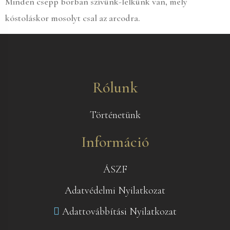
Minden csepp borban szívünk-lelkünk van, mely
kóstoláskor mosolyt csal az arcodra.
Rólunk
Történetünk
Információ
ÁSZF
Adatvédelmi Nyilatkozat
Adattovábbítási Nyilatkozat