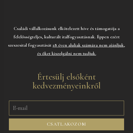
Családi vállalkozásunk elkötelezett híve és támogatója a
felelősségteljes, kulturált italfogyasztásnak. Éppen ezért
szeszesital fogyasztását
18 éven aluliak számára nem ajánljuk,
és őket kiszolgálni nem tudjuk.
Értesülj elsőként
kedvezményeinkről
CSATLAKOZOM