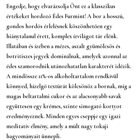
Engedje, hogy elvarázsolja Önt ez a klasszikus
értékeket hordozó Édes Furmint! A bor a hosszú,
gondos hordós érlelésnek köszönhetően egy
hiánytalanul érett, komplex ízvilágot tár elénk.
Illatában és ízében a mézes, aszalt gyümölcsös és
botritiszes jegyek dominálnak, amelyek azonnal az
édes szamorodnik utánozhatatlan karakterét idézik.
A mindössze 11%-os alkoholtartalom rendkívül
könnyed, hízelgő textúrát kölcsönöz a bornak, míg a
magas beltartalmi cukor és az alacsonyabb savak
együttesen egy krémes, szinte simogató kortyot
eredményeznek. Minden egyes cseppje egy igazi
meditatív élmény, amely a múlt nagy tokaji
hagyományait ünnepli.