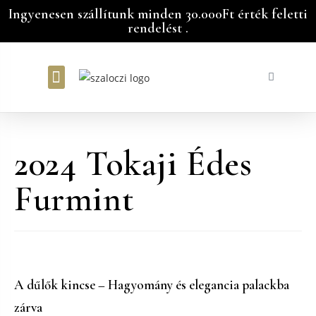
Ingyenesen szállítunk minden 30.000Ft érték feletti
rendelést .
Bátorka Vendégház
2024 Tokaji Édes
Furmint
A dűlők kincse – Hagyomány és elegancia palackba
zárva