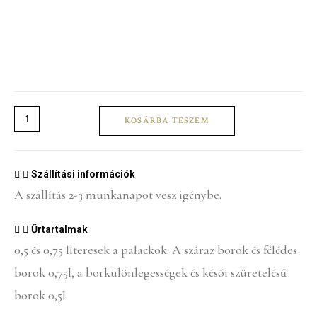
5+1
KOSÁRBA TESZEM
Édes
Sárgamukostály
0,5l
Szállítási információk
mennyiség
A szállítás 2-3 munkanapot vesz igénybe.
Űrtartalmak
0,5 és 0,75 literesek a palackok. A száraz borok és félédes
borok 0,75l, a borkülönlegességek és késői szüretelésű
borok 0,5l.