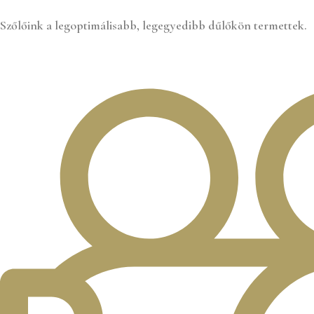
Szőlőink a legoptimálisabb, legegyedibb dűlőkön termettek.