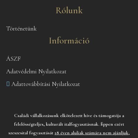
Rólunk
Történetünk
Információ
ÁSZF
Adatvédelmi Nyilatkozat
Adattovábbítási Nyilatkozat
Családi vállalkozásunk elkötelezett híve és támogatója a
felelősségteljes, kulturált italfogyasztásnak. Éppen ezért
szeszesital fogyasztását
18 éven aluliak számára nem ajánljuk,