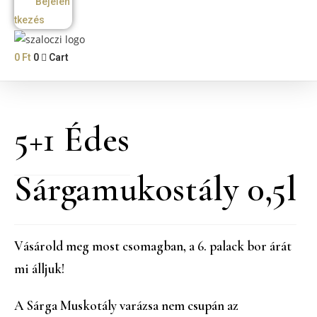
Bejelen
tkezés
0
Ft
0
Cart
5+1 Édes
Sárgamukostály 0,5l
Vásárold meg most csomagban, a 6. palack bor árát
mi álljuk!
A Sárga Muskotály varázsa nem csupán az