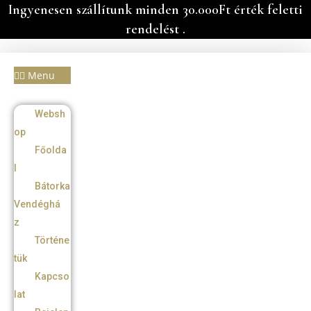
Skip
Ingyenesen szállítunk minden 30.000Ft érték feletti
to
rendelést .
content
Menu
Websh
op
Főolda
l
Bátorka
Vendéghá
z
Történe
tük
Kapcso
lat