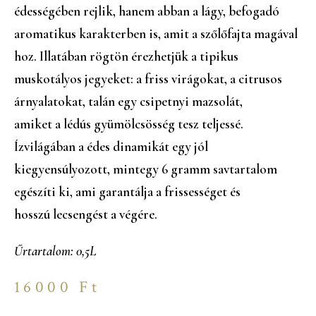
édességében rejlik, hanem abban a lágy, befogadó
aromatikus karakterben is, amit a szőlőfajta magával
hoz. Illatában rögtön érezhetjük a tipikus
muskotályos jegyeket: a friss virágokat, a citrusos
árnyalatokat, talán egy csipetnyi mazsolát,
amiket a lédús gyümölcsösség tesz teljessé.
Ízvilágában a édes dinamikát egy jól
kiegyensúlyozott, mintegy 6 gramm savtartalom
egészíti ki, ami garantálja a frissességet és
hosszú lecsengést a végére.
Űrtartalom: 0,5L
16000
Ft