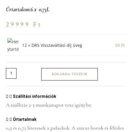
Űrtartalom:6 x 0,75L
29999
Ft
12
×
DRS Visszaváltási díj üveg
50
Ft
Cuvée
KOSÁRBA TESZEM
&
Sárgamuskotály
-
Szállítási információk
ÚJ
A szállítás 2-3 munkanapot vesz igénybe.
Borcsomag
-
Űrtartalmak
(limitált)
0,5 és 0,75 literesek a palackok. A száraz borok és félédes
mennyiség