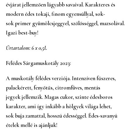
évjárat jellemzően lágyabb savaival. Karakteres és
modern édes tokaji, finom egyensúllyal, sok-
sok primer gyümölcsjeggyel, szőlősséggel, mazsolával.
Igazi best-buy!
Űrtartalom: 6 x 0,5L
Félédes Sárgamuskotály 2023:
A muskotály félédes verziója. Intenzíven fűszeres,
palackérett, fenyőtűs, citromfüves, mentás
jegyek jellemzik. Magas cukor, szinte édesboros
karakter, ami így inkább a hölgyek világa lehet,
sok buja zamattal, hosszú édességgel. Édes-savanyú
ételek mellé is ajánljuk!