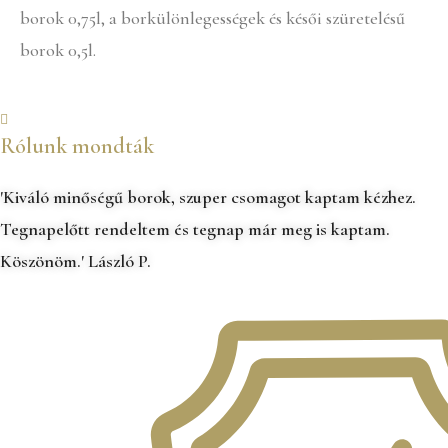
borok 0,75l, a borkülönlegességek és késői szüretelésű
borok 0,5l.
Rólunk mondták
'Kiváló minőségű borok, szuper csomagot kaptam kézhez.
Tegnapelőtt rendeltem és tegnap már meg is kaptam.
Köszönöm.' László P.