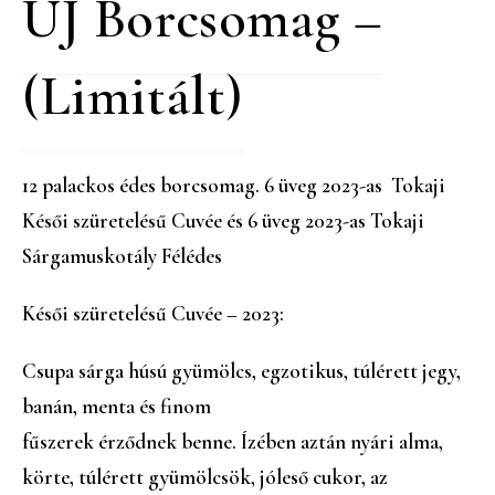
ÚJ Borcsomag –
(limitált)
12 palackos édes borcsomag. 6 üveg 2023-as Tokaji
Késői szüretelésű Cuvée és 6 üveg 2023-as Tokaji
Sárgamuskotály Félédes
Késői szüretelésű Cuvée – 2023:
Csupa sárga húsú gyümölcs, egzotikus, túlérett jegy,
banán, menta és finom
fűszerek érződnek benne. Ízében aztán nyári alma,
körte, túlérett gyümölcsök, jóleső cukor, az