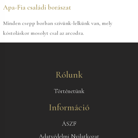
Apa-Fia családi borászat
Minden csepp borban szívünk-lelkünk van, mely
kóstoláskor mosolyt csal az arcodra.
Rólunk
Történetünk
Információ
ÁSZF
Adatvédelmi Nyilatkozat