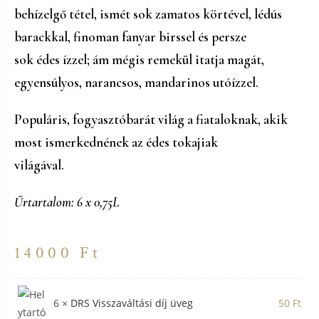
behízelgő tétel, ismét sok zamatos körtével, lédús
barackkal, finoman fanyar birssel és persze
sok édes ízzel; ám mégis remekül itatja magát,
egyensúlyos, narancsos, mandarinos utóízzel.
Populáris, fogyasztóbarát világ a fiataloknak, akik
most ismerkednének az édes tokajiak
világával.
Űrtartalom: 6 x 0,75L
14000
Ft
6
×
DRS Visszaváltási díj üveg
50
Ft