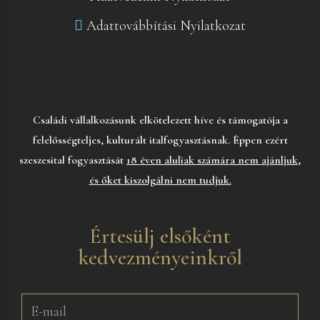
Adattovábbítási Nyilatkozat
Családi vállalkozásunk elkötelezett híve és támogatója a
felelősségteljes, kulturált italfogyasztásnak. Éppen ezért
szeszesital fogyasztását
18 éven aluliak számára nem ajánljuk,
és őket kiszolgálni nem tudjuk.
Értesülj elsőként
kedvezményeinkről