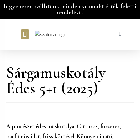
Ingyenesen szállítunk minden 30.000Ft érték feletti
rendelést .
Bátorka Vendégház
Sárgamuskotály
Édes 5+1 (2025)
A pincészet édes muskotálya. Citrusos, fűszeres,
parfümös illat, friss körtével. Könnyen iható,