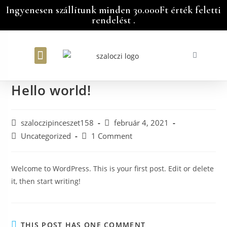
Ingyenesen szállítunk minden 30.000Ft érték feletti
rendelést .
Bátorka Vendégház
Hello world!
szaloczipinceszet158
február 4, 2021
Uncategorized
1 Comment
Welcome to WordPress. This is your first post. Edit or delete
it, then start writing!
THIS POST HAS ONE COMMENT