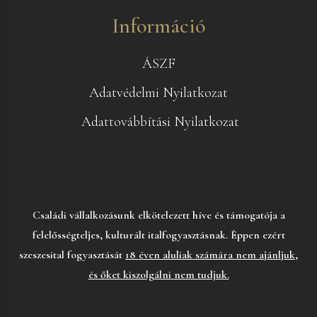
Információ
ÁSZF
Adatvédelmi Nyilatkozat
Adattovábbítási Nyilatkozat
Családi vállalkozásunk elkötelezett híve és támogatója a
felelősségteljes, kulturált italfogyasztásnak. Éppen ezért
szeszesital fogyasztását
18 éven aluliak számára nem ajánljuk,
és őket kiszolgálni nem tudjuk.