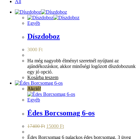
All
Egyéb
Díszdoboz
3000
Ft
Ha még nagyobb élményt szeretnél nyújtani az
ajándékozáskor, akkor minőségi logózott díszdobozunk
egy jó opció.
Kosárba teszem
Akció!
Egyéb
Édes Borcsomag 6-os
Original
Current
17400
Ft
15000
Ft
price
price
was:
is:
Édes Borcsomag 6 palackos édes borcsomag. 3 üveg