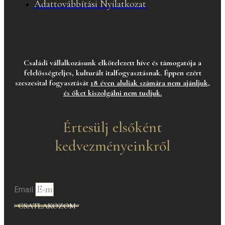
Adattovábbítási Nyilatkozat
Családi vállalkozásunk elkötelezett híve és támogatója a
felelősségteljes, kulturált italfogyasztásnak. Éppen ezért
szeszesital fogyasztását
18 éven aluliak számára nem ajánljuk,
és őket kiszolgálni nem tudjuk.
Értesülj elsőként
kedvezményeinkről
Email
CSATLAKOZOM