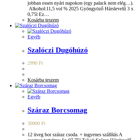
jobban essen nyári napokon (egy palack nem elég…).
Alkohol:11,5 vol % 2025 Gyöngyöző Hárslevelű 3 x
0,75l Ez…
Kosárba teszem
Egyéb
Szalóczi Dugóhúzó
2990
Ft
Kosárba teszem
Egyéb
Száraz Borcsomag
30000
Ft
12 üveg bor száraz csoda. + ingyenes szállítás A