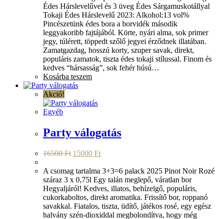
17400 Ft.
15000 Ft.
Édes Hárslevelűvel és 3 üveg Édes Sárgamuskotállyal
Tokaji Édes Hárslevelű 2023: Alkohol:13 vol%
Pincészetünk édes bora a borvidék második
leggyakoribb fajtájából. Körte, nyári alma, sok primer
jegy, túlérett, töppedt szőlő jegyei érződnek illatában.
Zamatgazdag, hosszú korty, szuper savak, direkt,
populáris zamatok, tiszta édes tokaji stílussal. Finom és
kedves “hársasság”, sok fehér húsú…
Kosárba teszem
Akció!
Egyéb
Party válogatás
Original
Current
16500
Ft
15000
Ft
price
price
was:
is:
A csomag tartalma 3+3=6 palack 2025 Pinot Noir Rozé
16500 Ft.
15000 Ft.
száraz 3 x 0,75l Egy talán meglepő, váratlan bor
Hegyaljáról! Kedves, illatos, behízelgő, populáris,
cukorkaboltos, direkt aromatika. Frissítő bor, roppanó
savakkal. Fiatalos, tiszta, üdítő, játékos rosé, egy egész
halvány szén-dioxiddal megbolondítva, hogy még