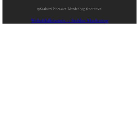
@Szalóczi Pincészet. Minden jog fenntartva.
Weboldalkészítés -> Stehlar Marketing