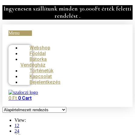
Skip
Ingyenesen szállítunk minden 30.000Ft érték feletti
to
rendelést .
content
Menu
Webshop
Főoldal
Bátorka
Vendégház
Történetük
Kapcsolat
Bejelentkezés
0
Ft
0
Cart
View:
12
24