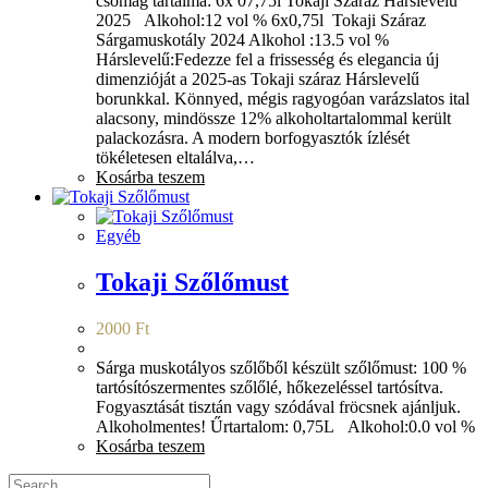
csomag tartalma: 6x 07,75l Tokaji Száraz Hárslevelű
2025 Alkohol:12 vol % 6x0,75l Tokaji Száraz
Sárgamuskotály 2024 Alkohol :13.5 vol %
Hárslevelű:Fedezze fel a frissesség és elegancia új
dimenzióját a 2025-as Tokaji száraz Hárslevelű
borunkkal. Könnyed, mégis ragyogóan varázslatos ital
alacsony, mindössze 12% alkoholtartalommal került
palackozásra. A modern borfogyasztók ízlését
tökéletesen eltalálva,…
Kosárba teszem
Egyéb
Tokaji Szőlőmust
2000
Ft
Sárga muskotályos szőlőből készült szőlőmust: 100 %
tartósítószermentes szőlőlé, hőkezeléssel tartósítva.
Fogyasztását tisztán vagy szódával fröcsnek ajánljuk.
Alkoholmentes! Űrtartalom: 0,75L Alkohol:0.0 vol %
Kosárba teszem
Search